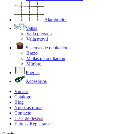
Alambrados
Vallas
Valla plegada
Valla móvil
Sistemas de ocultación
Brezo
Mallas de ocultación
Mimbre
Puertas
Accesorios
Vimasa
Catálogo
Blog
Nuestras obras
Contacto
Lista de deseos
Entrar / Registrarse
Carrito