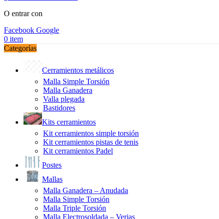
O entrar con
Facebook
Google
0
item
Categorías
Cerramientos metálicos
Malla Simple Torsión
Malla Ganadera
Valla plegada
Bastidores
Kits cerramientos
Kit cerramientos simple torsión
Kit cerramientos pistas de tenis
Kit cerramientos Padel
Postes
Mallas
Malla Ganadera – Anudada
Malla Simple Torsión
Malla Triple Torsión
Malla Electrosoldada – Verjas