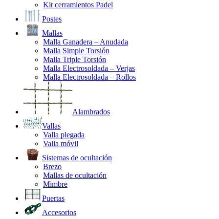
Kit cerramientos Padel
Postes
Mallas
Malla Ganadera – Anudada
Malla Simple Torsión
Malla Triple Torsión
Malla Electrosoldada – Verjas
Malla Electrosoldada – Rollos
Alambrados
Vallas
Valla plegada
Valla móvil
Sistemas de ocultación
Brezo
Mallas de ocultación
Mimbre
Puertas
Accesorios