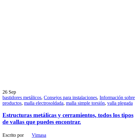
26
Sep
bastidores metálicos
,
Consejos para instalaciones
,
Información sobre
productos
,
malla electrosoldada
,
malla simple torsión
,
valla plegada
Estructuras metálicas y cerramientos, todos los tipos
de vallas que puedes encontrar.
Escrito por
Vimasa