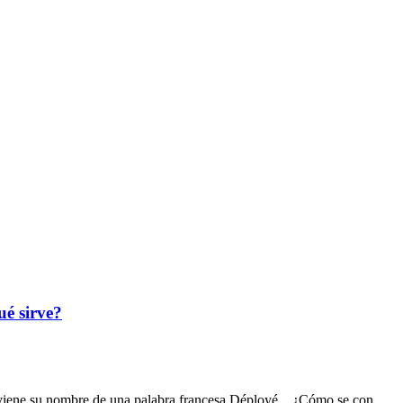
ué sirve?
viene su nombre de una palabra francesa Déployé. ¿Cómo se con...