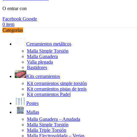
O entrar con
Facebook
Google
0
item
Categorías
Cerramientos metálicos
Malla Simple Torsión
Malla Ganadera
Valla plegada
Bastidores
Kits cerramientos
Kit cerramientos simple torsión
Kit cerramientos pistas de tenis
Kit cerramientos Padel
Postes
Mallas
Malla Ganadera – Anudada
Malla Simple Torsión
Malla Triple Torsión
Malla Electrosoldada – Verjas