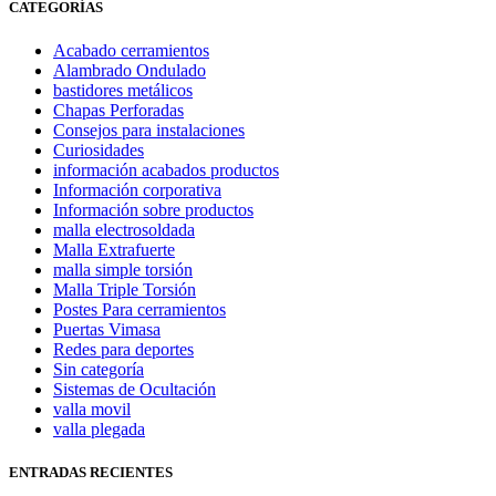
CATEGORÍAS
Acabado cerramientos
Alambrado Ondulado
bastidores metálicos
Chapas Perforadas
Consejos para instalaciones
Curiosidades
información acabados productos
Información corporativa
Información sobre productos
malla electrosoldada
Malla Extrafuerte
malla simple torsión
Malla Triple Torsión
Postes Para cerramientos
Puertas Vimasa
Redes para deportes
Sin categoría
Sistemas de Ocultación
valla movil
valla plegada
ENTRADAS RECIENTES