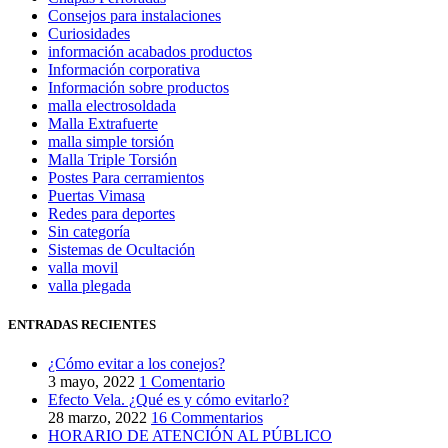
Consejos para instalaciones
Curiosidades
información acabados productos
Información corporativa
Información sobre productos
malla electrosoldada
Malla Extrafuerte
malla simple torsión
Malla Triple Torsión
Postes Para cerramientos
Puertas Vimasa
Redes para deportes
Sin categoría
Sistemas de Ocultación
valla movil
valla plegada
ENTRADAS RECIENTES
¿Cómo evitar a los conejos?
3 mayo, 2022
1 Comentario
Efecto Vela. ¿Qué es y cómo evitarlo?
28 marzo, 2022
16 Commentarios
HORARIO DE ATENCIÓN AL PÚBLICO