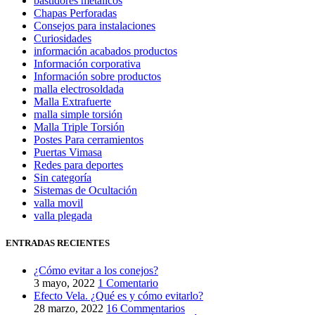
bastidores metálicos
Chapas Perforadas
Consejos para instalaciones
Curiosidades
información acabados productos
Información corporativa
Información sobre productos
malla electrosoldada
Malla Extrafuerte
malla simple torsión
Malla Triple Torsión
Postes Para cerramientos
Puertas Vimasa
Redes para deportes
Sin categoría
Sistemas de Ocultación
valla movil
valla plegada
ENTRADAS RECIENTES
¿Cómo evitar a los conejos?
3 mayo, 2022
1 Comentario
Efecto Vela. ¿Qué es y cómo evitarlo?
28 marzo, 2022
16 Commentarios