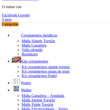
O entrar con
Facebook
Google
0
item
Categorías
Cerramientos metálicos
Malla Simple Torsión
Malla Ganadera
Valla plegada
Bastidores
Kits cerramientos
Kit cerramientos simple torsión
Kit cerramientos pistas de tenis
Kit cerramientos Padel
Postes
Mallas
Malla Ganadera – Anudada
Malla Simple Torsión
Malla Triple Torsión
Malla Electrosoldada – Verjas